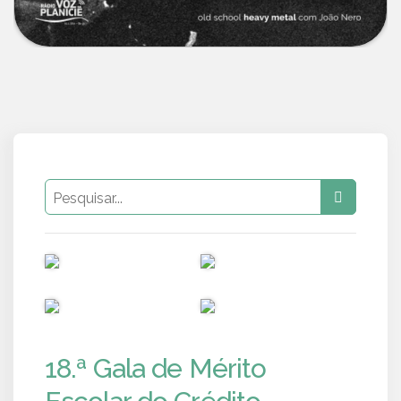
PUB
PUB
PUB
PUB
18.ª Gala de Mérito