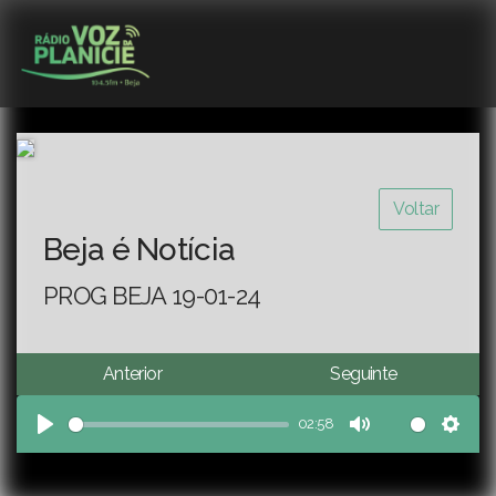
Voltar
Beja é Notícia
PROG BEJA 19-01-24
Anterior
Seguinte
02:58
Play
Mute
Sett