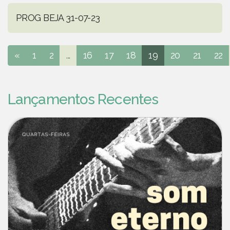
PROG BEJA 31-07-23
«
1
2
...
16
17
18
19
20
21
22
Lançamentos Recentes