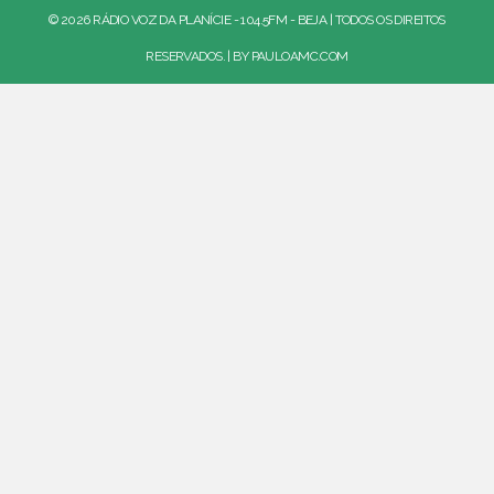
© 2026 RÁDIO VOZ DA PLANÍCIE - 104.5FM - BEJA | TODOS OS DIREITOS
RESERVADOS. | BY
PAULOAMC.COM