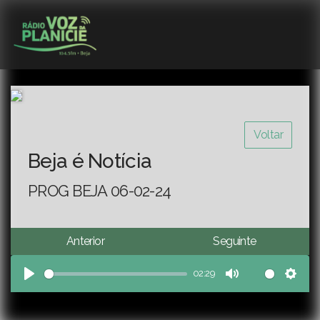
Voltar
Beja é Notícia
PROG BEJA 06-02-24
Anterior
Seguinte
02:29
Play
Mute
Sett