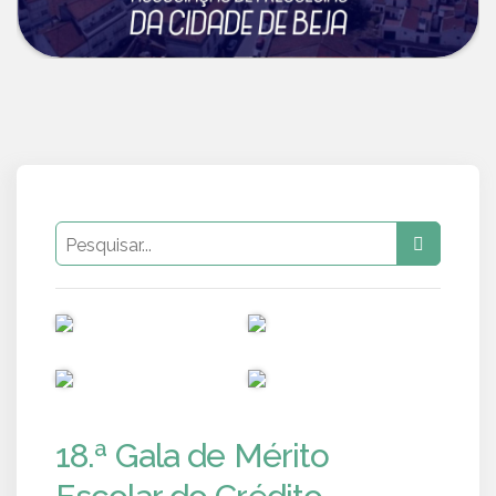
PUB
PUB
PUB
PUB
18.ª Gala de Mérito