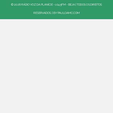
© 2026 RÁDIO VOZ DA PLANÍCIE - 104.5FM - BEJA | TODOS OS DIREITOS
RESERVADOS. | BY
PAULOAMC.COM