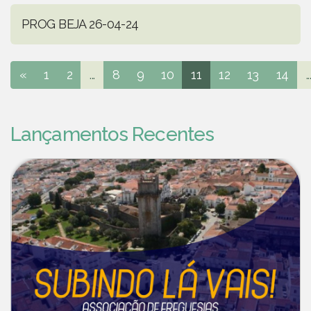
PROG BEJA 26-04-24
«
1
2
...
8
9
10
11
12
13
14
..
Lançamentos Recentes