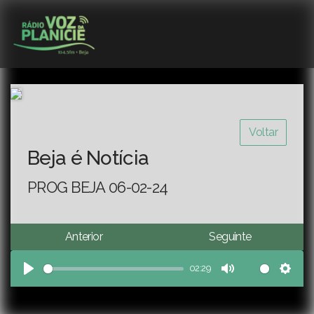
Voltar
Beja é Notícia
PROG BEJA 06-02-24
Anterior
Seguinte
02:29
Play
Mute
Sett