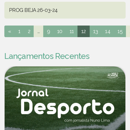
PROG BEJA 26-03-24
«
1
2
...
9
10
11
12
13
14
15
Lançamentos Recentes