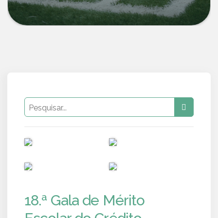
PUB
PUB
PUB
PUB
18.ª Gala de Mérito