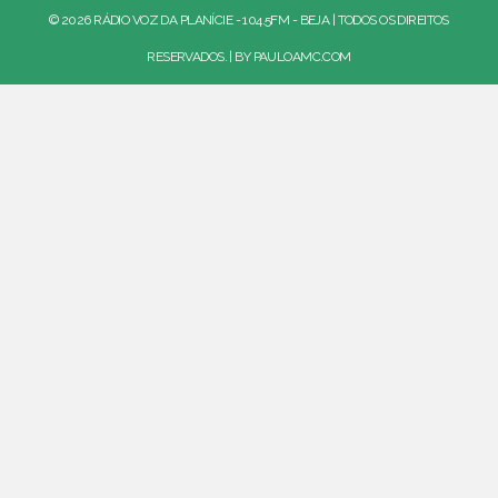
© 2026 RÁDIO VOZ DA PLANÍCIE - 104.5FM - BEJA | TODOS OS DIREITOS
RESERVADOS. | BY
PAULOAMC.COM