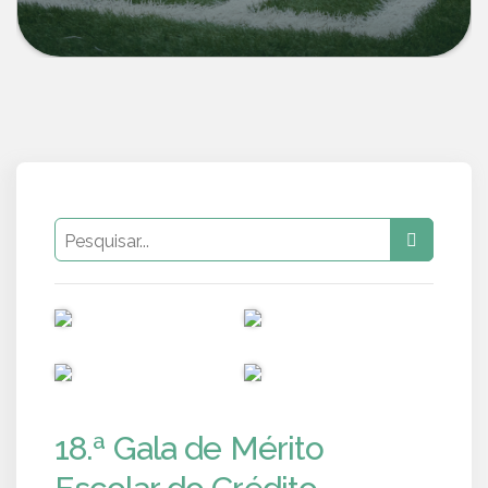
PUB
PUB
PUB
PUB
18.ª Gala de Mérito