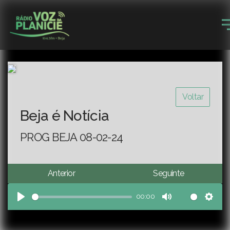
Voltar
Beja é Notícia
PROG BEJA 08-02-24
Anterior
Seguinte
00:00
Play
Mute
Sett