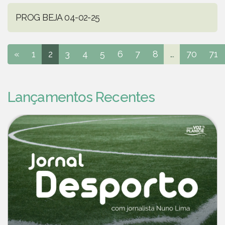
PROG BEJA 04-02-25
«
1
2
3
4
5
6
7
8
...
70
71
Lançamentos Recentes