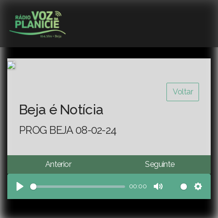
Voltar
Beja é Notícia
PROG BEJA 08-02-24
Anterior
Seguinte
00:00
Play
Mute
Sett