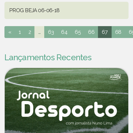
PROG BEJA 06-06-18
«
1
2
...
63
64
65
66
67
68
6
Lançamentos Recentes