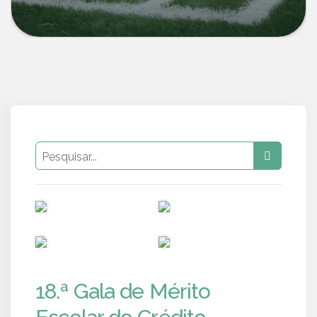
PUB
PUB
PUB
PUB
18.ª Gala de Mérito