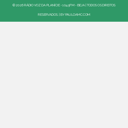
© 2026 RÁDIO VOZ DA PLANÍCIE - 104.5FM - BEJA | TODOS OS DIREITOS
RESERVADOS. | BY
PAULOAMC.COM