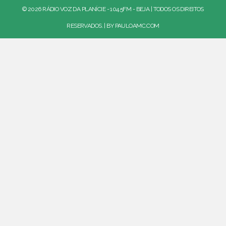
© 2026 RÁDIO VOZ DA PLANÍCIE - 104.5FM - BEJA | TODOS OS DIREITOS
RESERVADOS. | BY
PAULOAMC.COM