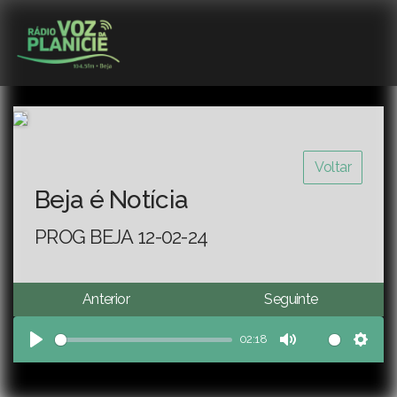
Voltar
Beja é Notícia
PROG BEJA 12-02-24
Anterior
Seguinte
02:18
Play
Mute
Sett