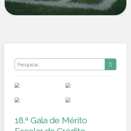
PUB
PUB
PUB
PUB
18.ª Gala de Mérito