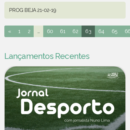
PROG BEJA 21-02-19
«
1
2
...
60
61
62
63
64
65
6
Lançamentos Recentes