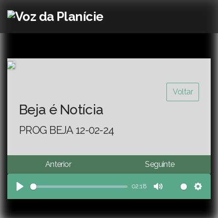
Voltar
Beja é Notícia
PROG BEJA 12-02-24
Anterior
Seguinte
02:18
Play
Mute
Sett