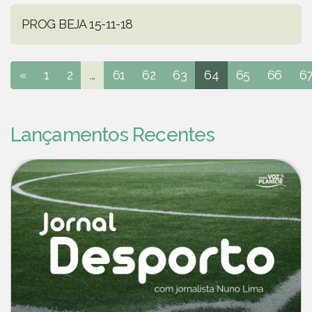
PROG BEJA 15-11-18
«
1
2
...
61
62
63
64
65
66
6
Lançamentos Recentes