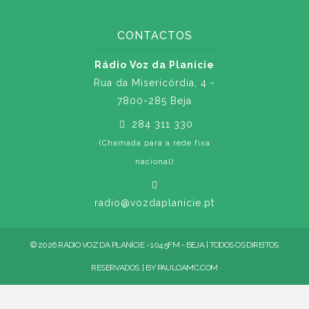
CONTACTOS
Rádio Voz da Planície
Rua da Misericórdia, 4 -
7800-285 Beja
284 311 330
(Chamada para a rede fixa
nacional)
radio@vozdaplanicie.pt
© 2026 RÁDIO VOZ DA PLANÍCIE - 104.5FM - BEJA | TODOS OS DIREITOS
RESERVADOS. | BY
PAULOAMC.COM