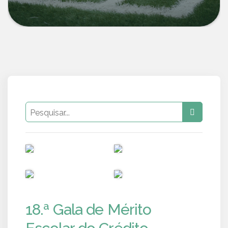
PUB
PUB
PUB
PUB
18.ª Gala de Mérito