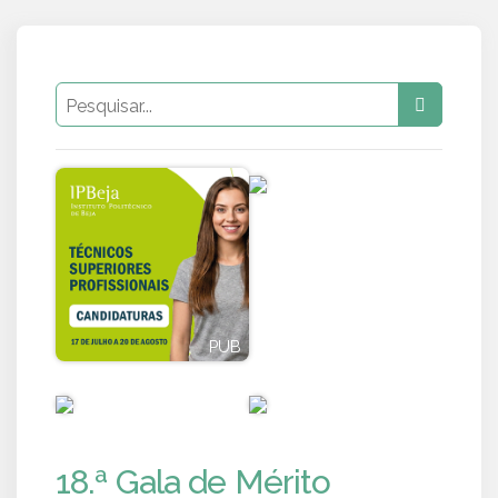
PUB
PUB
PUB
PUB
18.ª Gala de Mérito