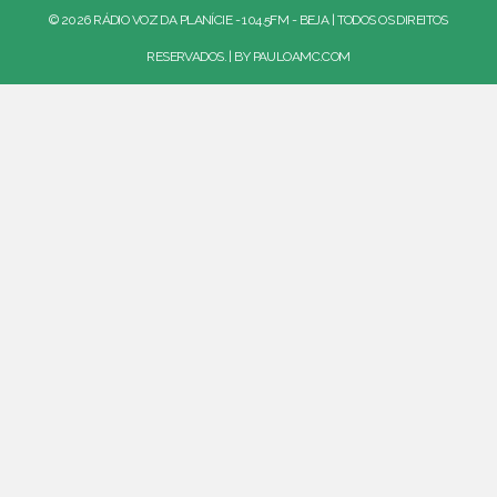
© 2026 RÁDIO VOZ DA PLANÍCIE - 104.5FM - BEJA | TODOS OS DIREITOS
RESERVADOS. | BY
PAULOAMC.COM