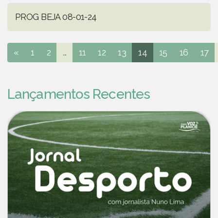
PROG BEJA 08-01-24
«
1
2
...
11
12
13
14
15
16
17
Lançamentos Recentes