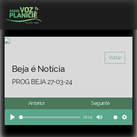
Voltar
Beja é Notícia
PROG BEJA 27-03-24
Anterior
Seguinte
02:14
Play
Mute
Sett