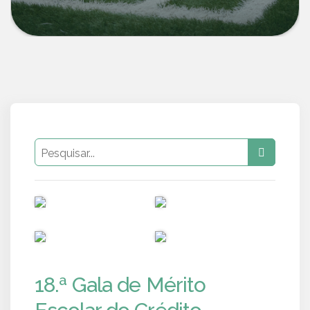
PUB
PUB
PUB
PUB
18.ª Gala de Mérito