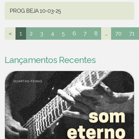
PROG BEJA 10-03-25
«
1
2
3
4
5
6
7
8
...
70
71
Lançamentos Recentes