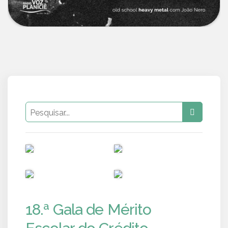
PUB
PUB
PUB
PUB
18.ª Gala de Mérito