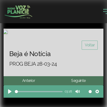
Voltar
Beja é Notícia
PROG BEJA 28-03-24
Anterior
Seguinte
03:18
Play
Mute
Sett