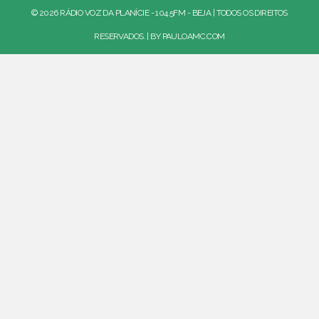
© 2026 RÁDIO VOZ DA PLANÍCIE - 104.5FM - BEJA | TODOS OS DIREITOS
RESERVADOS. | BY
PAULOAMC.COM