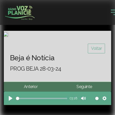
Voltar
Beja é Notícia
PROG BEJA 28-03-24
Anterior
Seguinte
03:18
Play
Mute
Sett