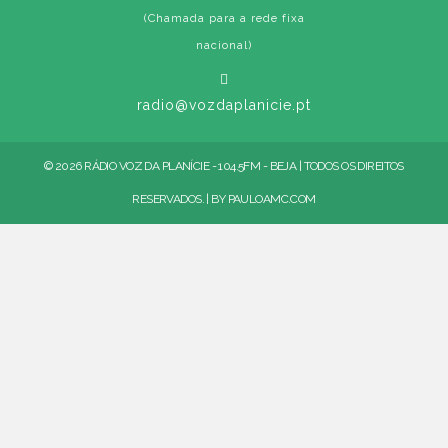
(Chamada para a rede fixa
nacional)
radio@vozdaplanicie.pt
© 2026 RÁDIO VOZ DA PLANÍCIE - 104.5FM - BEJA | TODOS OS DIREITOS
RESERVADOS. | BY
PAULOAMC.COM