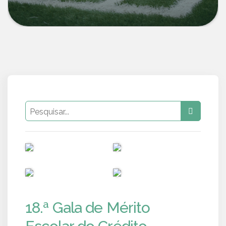
PUB
PUB
PUB
PUB
18.ª Gala de Mérito