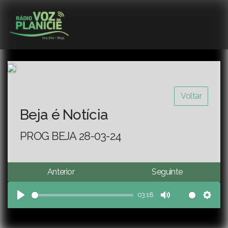
Voltar
Beja é Notícia
PROG BEJA 28-03-24
Anterior
Seguinte
03:18
Play
Mute
Sett