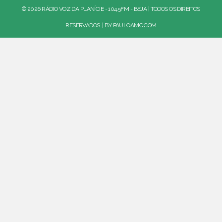
© 2026 RÁDIO VOZ DA PLANÍCIE - 104.5FM - BEJA | TODOS OS DIREITOS
RESERVADOS. | BY
PAULOAMC.COM