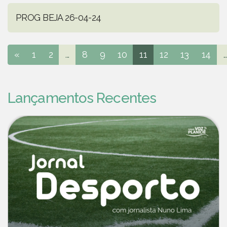
PROG BEJA 26-04-24
«
1
2
...
8
9
10
11
12
13
14
..
Lançamentos Recentes