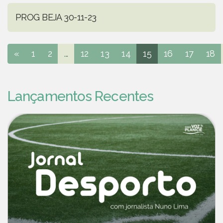
PROG BEJA 30-11-23
«
1
2
...
12
13
14
15
16
17
18
Lançamentos Recentes