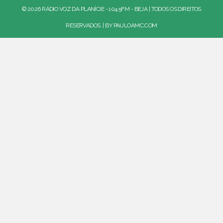
© 2026 RÁDIO VOZ DA PLANÍCIE - 104.5FM - BEJA | TODOS OS DIREITOS
RESERVADOS. | BY
PAULOAMC.COM