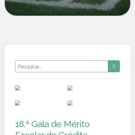
PUB
PUB
PUB
PUB
18.ª Gala de Mérito