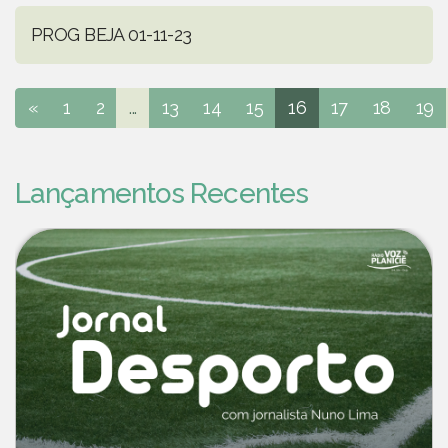
PROG BEJA 01-11-23
«
1
2
...
13
14
15
16
17
18
19
Lançamentos Recentes