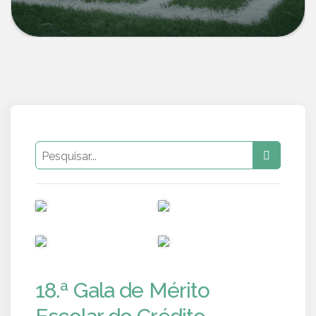
PUB
PUB
PUB
PUB
18.ª Gala de Mérito