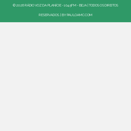
© 2026 RÁDIO VOZ DA PLANÍCIE - 104.5FM - BEJA | TODOS OS DIREITOS
RESERVADOS. | BY
PAULOAMC.COM