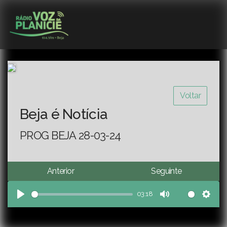
Voltar
Beja é Notícia
PROG BEJA 28-03-24
Anterior
Seguinte
03:18
Play
Mute
Sett