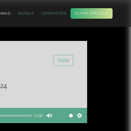
AMAS
MÚSICA
CONTACTOS
OUVIR EMISSÃO
Voltar
-24
01:52
Mute
Settings