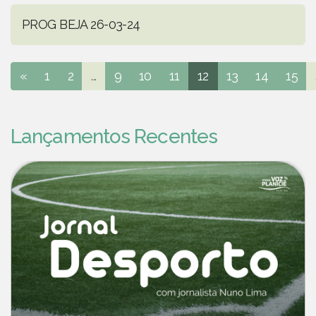
PROG BEJA 26-03-24
«
1
2
...
9
10
11
12
13
14
15
Lançamentos Recentes