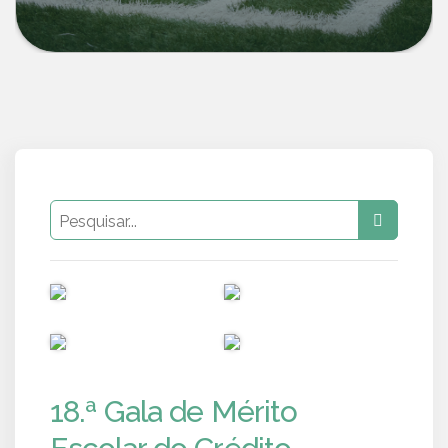
PUB
PUB
PUB
PUB
18.ª Gala de Mérito