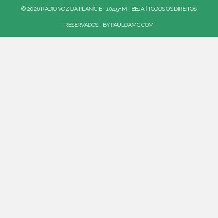
© 2026 RÁDIO VOZ DA PLANÍCIE - 104.5FM - BEJA | TODOS OS DIREITOS
RESERVADOS. | BY
PAULOAMC.COM