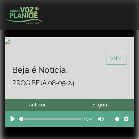
Voltar
Beja é Notícia
PROG BEJA 08-05-24
Anterior
Seguinte
03:41
Play
Mute
Sett