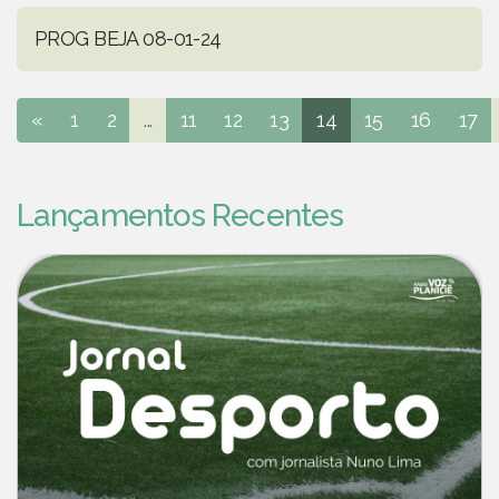
PROG BEJA 08-01-24
«
1
2
...
11
12
13
14
15
16
17
Lançamentos Recentes