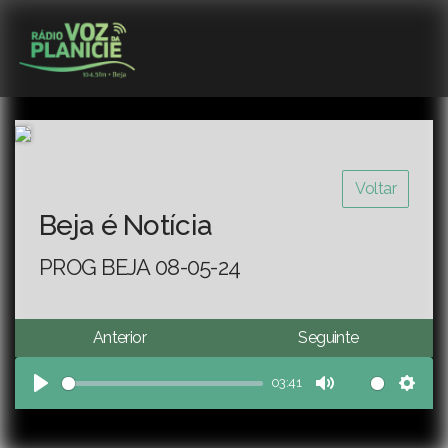
Voltar
Beja é Notícia
PROG BEJA 08-05-24
Anterior
Seguinte
03:41
Play
Mute
Sett