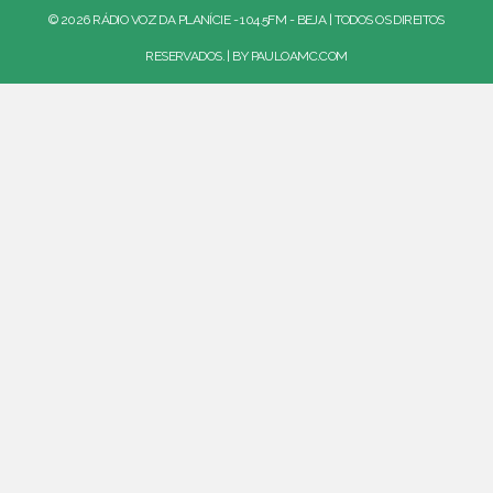
© 2026 RÁDIO VOZ DA PLANÍCIE - 104.5FM - BEJA | TODOS OS DIREITOS
RESERVADOS. | BY
PAULOAMC.COM