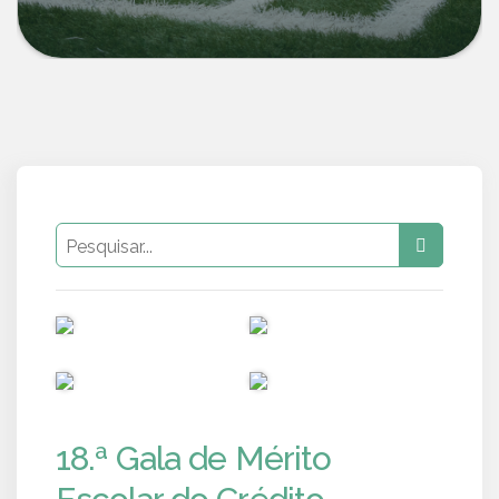
PUB
PUB
PUB
PUB
18.ª Gala de Mérito