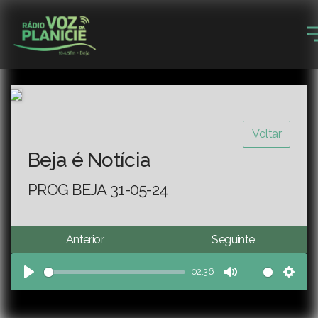
Voltar
Beja é Notícia
PROG BEJA 31-05-24
Anterior
Seguinte
02:36
Play
Mute
Sett