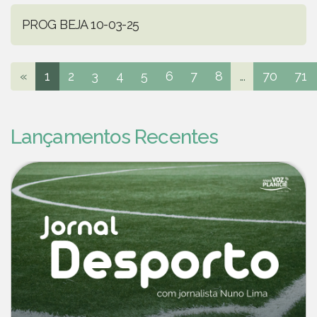
PROG BEJA 10-03-25
«
1
2
3
4
5
6
7
8
...
70
71
Lançamentos Recentes