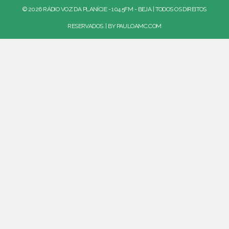
© 2026 RÁDIO VOZ DA PLANÍCIE - 104.5FM - BEJA | TODOS OS DIREITOS
RESERVADOS. | BY
PAULOAMC.COM