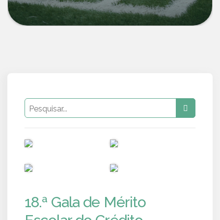
PUB
PUB
PUB
PUB
18.ª Gala de Mérito