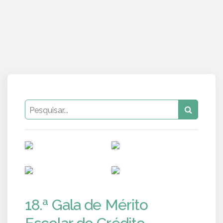
PUB
PUB
PUB
PUB
18.ª Gala de Mérito