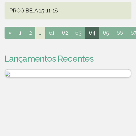
PROG BEJA 15-11-18
«
1
2
...
61
62
63
64
65
66
6
Lançamentos Recentes