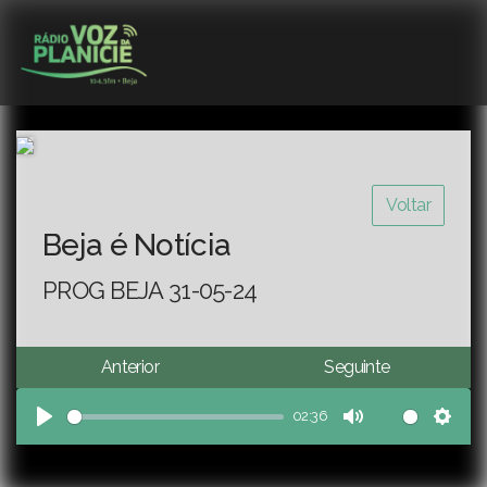
Voltar
Beja é Notícia
PROG BEJA 31-05-24
Anterior
Seguinte
02:36
Play
Mute
Sett