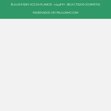
© 2026 RÁDIO VOZ DA PLANÍCIE - 104.5FM - BEJA | TODOS OS DIREITOS
RESERVADOS. | BY
PAULOAMC.COM