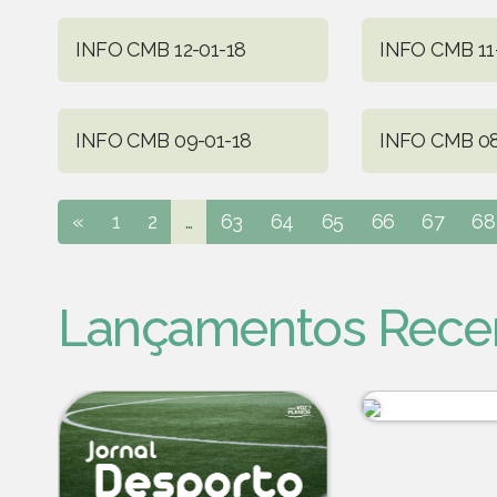
INFO CMB 12-01-18
INFO CMB 11
INFO CMB 09-01-18
INFO CMB 08
«
1
2
...
63
64
65
66
67
68
Lançamentos Rece