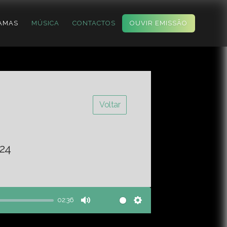
AMAS
MÚSICA
CONTACTOS
OUVIR EMISSÃO
Voltar
24
02:36
Mute
Settings