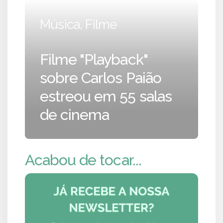
Música, Filme
Filme "Playback"
sobre Carlos Paião
estreou em 55 salas
de cinema
Acabou de tocar...