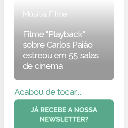
Música, Filme
Filme "Playback"
sobre Carlos Paião
estreou em 55 salas
de cinema
Acabou de tocar...