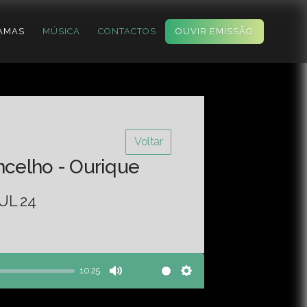
AMAS
MÚSICA
CONTACTOS
OUVIR EMISSÃO
Voltar
ncelho - Ourique
UL 24
10:25
Mute
Settings