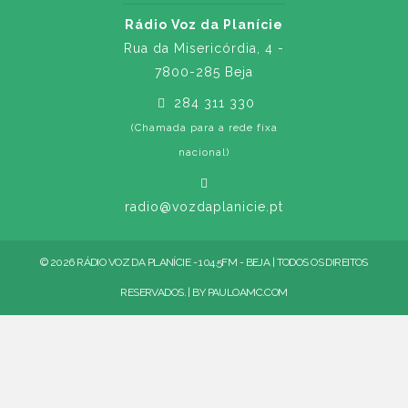
Rádio Voz da Planície
Rua da Misericórdia, 4 -
7800-285 Beja
284 311 330
(Chamada para a rede fixa
nacional)
radio@vozdaplanicie.pt
© 2026 RÁDIO VOZ DA PLANÍCIE - 104.5FM - BEJA | TODOS OS DIREITOS
RESERVADOS. | BY
PAULOAMC.COM