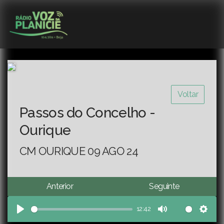
Voltar
Passos do Concelho -
Ourique
CM OURIQUE 09 AGO 24
Anterior
Seguinte
12:42
Play
Mute
Sett