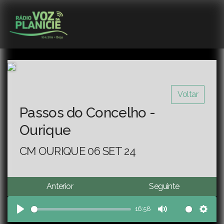
Voltar
Passos do Concelho -
Ourique
CM OURIQUE 06 SET 24
Anterior
Seguinte
16:58
Play
Mute
Sett