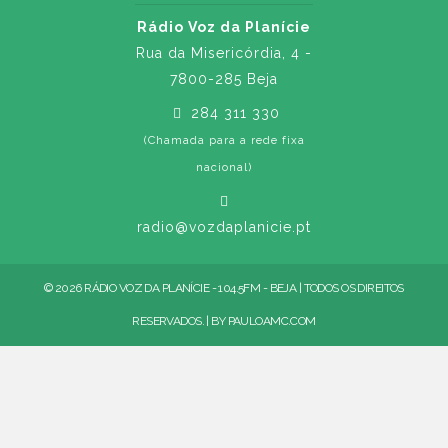
Rádio Voz da Planície
Rua da Misericórdia, 4 -
7800-285 Beja
284 311 330
(Chamada para a rede fixa
nacional)
radio@vozdaplanicie.pt
© 2026 RÁDIO VOZ DA PLANÍCIE - 104.5FM - BEJA | TODOS OS DIREITOS
RESERVADOS. | BY
PAULOAMC.COM