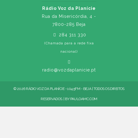
Rádio Voz da Planície
Rua da Misericórdia, 4 -
7800-285 Beja
284 311 330
(Chamada para a rede fixa
nacional)
radio@vozdaplanicie.pt
© 2026 RÁDIO VOZ DA PLANÍCIE - 104.5FM - BEJA | TODOS OS DIREITOS
RESERVADOS. | BY
PAULOAMC.COM