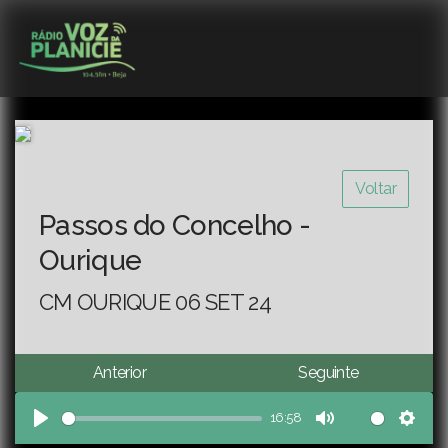
Voltar
Passos do Concelho -
Ourique
CM OURIQUE 06 SET 24
Anterior
Seguinte
16:58
Play
Mute
Sett