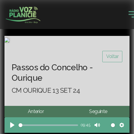
Voltar
Passos do Concelho -
Ourique
CM OURIQUE 13 SET 24
Anterior
Seguinte
09:45
Play
Mute
Sett