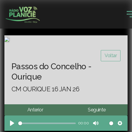
Voltar
Passos do Concelho -
Ourique
CM OURIQUE 16 JAN 26
Anterior
Seguinte
00:00
Play
Mute
Sett