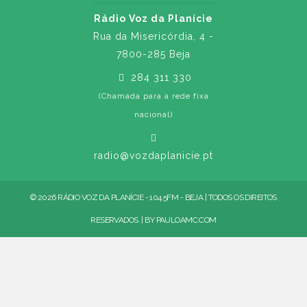
Rádio Voz da Planície
Rua da Misericórdia, 4 -
7800-285 Beja
284 311 330
(Chamada para a rede fixa
nacional)
radio@vozdaplanicie.pt
© 2026 RÁDIO VOZ DA PLANÍCIE - 104.5FM - BEJA | TODOS OS DIREITOS
RESERVADOS. | BY
PAULOAMC.COM