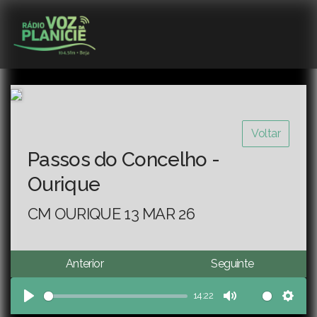
Voltar
Passos do Concelho -
Ourique
CM OURIQUE 13 MAR 26
Anterior
Seguinte
14:22
Play
Mute
Sett