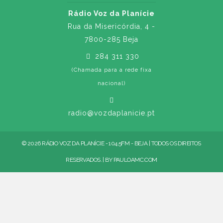
Rádio Voz da Planície
Rua da Misericórdia, 4 -
7800-285 Beja
284 311 330
(Chamada para a rede fixa
nacional)
radio@vozdaplanicie.pt
© 2026 RÁDIO VOZ DA PLANÍCIE - 104.5FM - BEJA | TODOS OS DIREITOS
RESERVADOS. | BY
PAULOAMC.COM