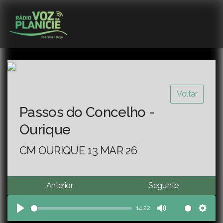
Voltar
Passos do Concelho -
Ourique
CM OURIQUE 13 MAR 26
Anterior
Seguinte
14:22
Play
Mute
Sett