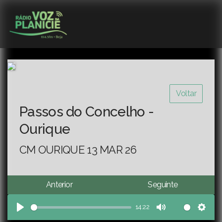
Voltar
Passos do Concelho -
Ourique
CM OURIQUE 13 MAR 26
Anterior
Seguinte
14:22
Play
Mute
Sett