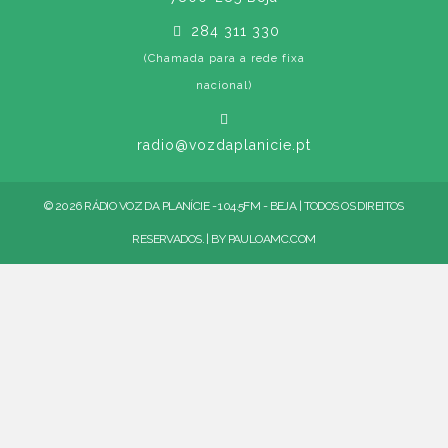
284 311 330
(Chamada para a rede fixa
nacional)
radio@vozdaplanicie.pt
© 2026 RÁDIO VOZ DA PLANÍCIE - 104.5FM - BEJA | TODOS OS DIREITOS
RESERVADOS. | BY
PAULOAMC.COM