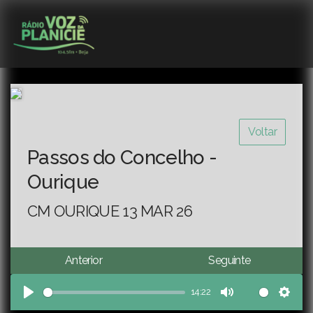
Voltar
Passos do Concelho -
Ourique
CM OURIQUE 13 MAR 26
Anterior
Seguinte
14:22
Play
Mute
Sett