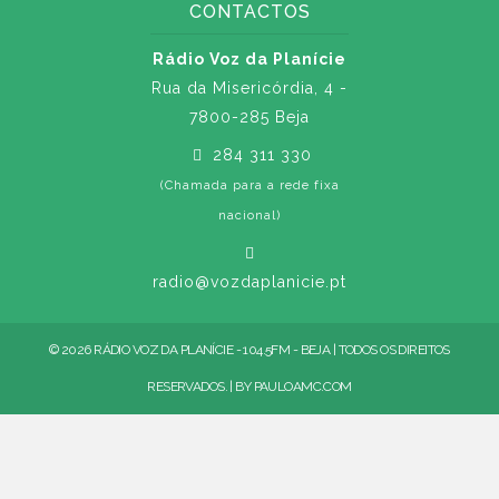
CONTACTOS
Rádio Voz da Planície
Rua da Misericórdia, 4 -
7800-285 Beja
284 311 330
(Chamada para a rede fixa
nacional)
radio@vozdaplanicie.pt
© 2026 RÁDIO VOZ DA PLANÍCIE - 104.5FM - BEJA | TODOS OS DIREITOS
RESERVADOS. | BY
PAULOAMC.COM