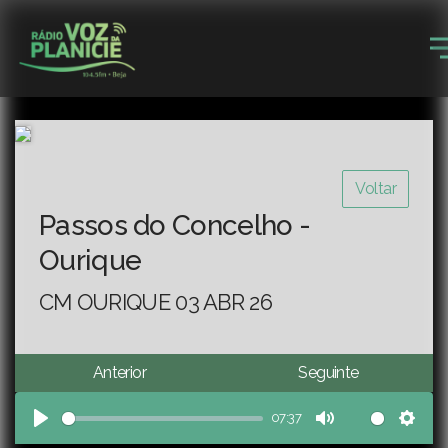
Voltar
Passos do Concelho -
Ourique
CM OURIQUE 03 ABR 26
Anterior
Seguinte
07:37
Play
Mute
Sett