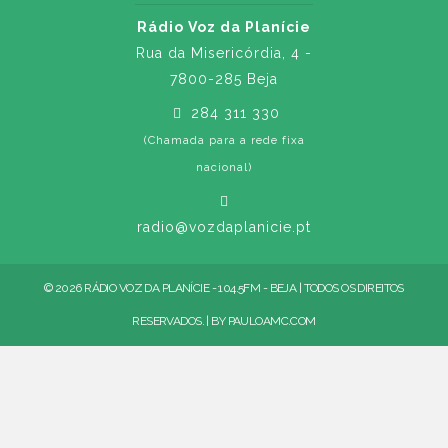
Rádio Voz da Planície
Rua da Misericórdia, 4 -
7800-285 Beja
284 311 330
(Chamada para a rede fixa
nacional)
radio@vozdaplanicie.pt
© 2026 RÁDIO VOZ DA PLANÍCIE - 104.5FM - BEJA | TODOS OS DIREITOS
RESERVADOS. | BY
PAULOAMC.COM