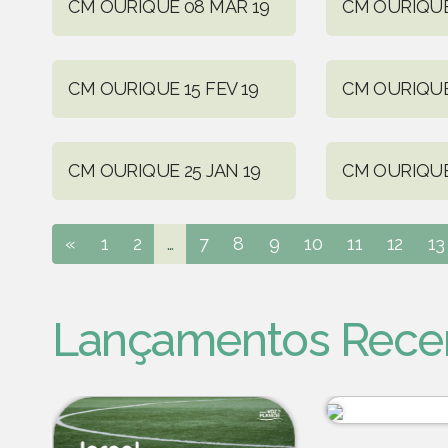
CM OURIQUE 08 MAR 19
CM OURIQUE
CM OURIQUE 15 FEV 19
CM OURIQUE
CM OURIQUE 25 JAN 19
CM OURIQUE 
«
1
2
...
7
8
9
10
11
12
13
Lançamentos Rece