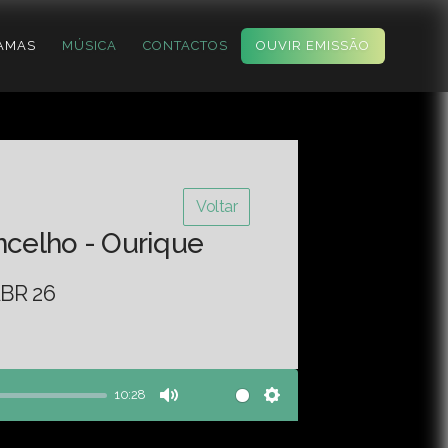
AMAS
MÚSICA
CONTACTOS
OUVIR EMISSÃO
Voltar
ncelho - Ourique
BR 26
10:28
Mute
Settings