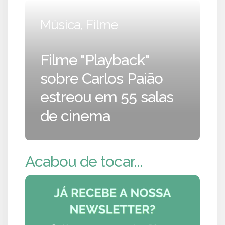
Música, Filme
Filme "Playback"
sobre Carlos Paião
estreou em 55 salas
de cinema
Acabou de tocar...