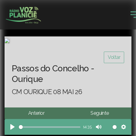
Voltar
Passos do Concelho -
Ourique
CM OURIQUE 08 MAI 26
Anterior
Seguinte
14:35
Play
Mute
Sett