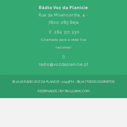
Rádio Voz da Planície
Rua da Misericórdia, 4 -
7800-285 Beja
284 311 330
(Chamada para a rede fixa
nacional)
radio@vozdaplanicie.pt
© 2026 RÁDIO VOZ DA PLANÍCIE - 104.5FM - BEJA | TODOS OS DIREITOS
RESERVADOS. | BY
PAULOAMC.COM