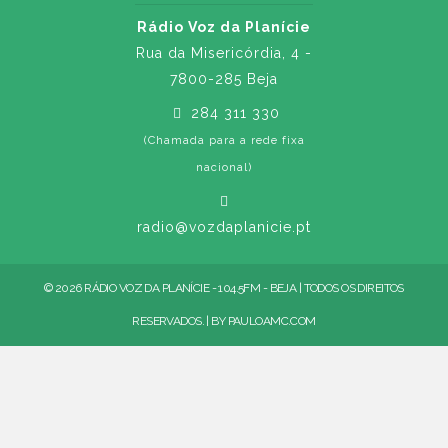
Rádio Voz da Planície
Rua da Misericórdia, 4 -
7800-285 Beja
284 311 330
(Chamada para a rede fixa
nacional)
radio@vozdaplanicie.pt
© 2026 RÁDIO VOZ DA PLANÍCIE - 104.5FM - BEJA | TODOS OS DIREITOS
RESERVADOS. | BY
PAULOAMC.COM