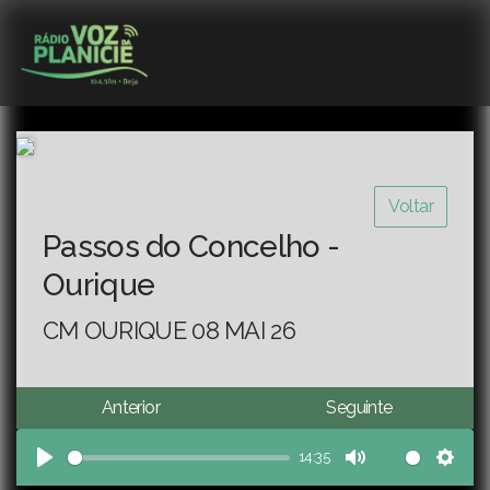
Voltar
Passos do Concelho -
Ourique
CM OURIQUE 08 MAI 26
Anterior
Seguinte
14:35
Play
Mute
Sett