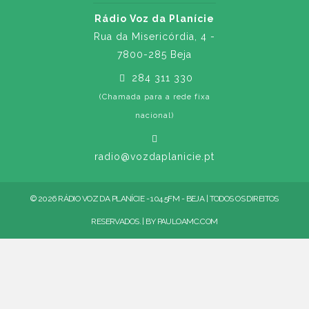
Rádio Voz da Planície
Rua da Misericórdia, 4 -
7800-285 Beja
284 311 330
(Chamada para a rede fixa
nacional)
radio@vozdaplanicie.pt
© 2026 RÁDIO VOZ DA PLANÍCIE - 104.5FM - BEJA | TODOS OS DIREITOS
RESERVADOS. | BY
PAULOAMC.COM