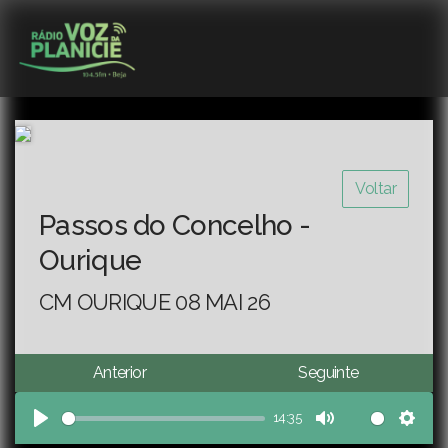
Voltar
Passos do Concelho -
Ourique
CM OURIQUE 08 MAI 26
Anterior
Seguinte
14:35
Play
Mute
Sett