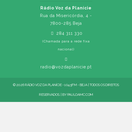
Rádio Voz da Planície
Rua da Misericórdia, 4 -
7800-285 Beja
284 311 330
(Chamada para a rede fixa
nacional)
radio@vozdaplanicie.pt
© 2026 RÁDIO VOZ DA PLANÍCIE - 104.5FM - BEJA | TODOS OS DIREITOS
RESERVADOS. | BY
PAULOAMC.COM