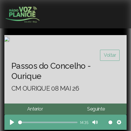
Voltar
Passos do Concelho -
Ourique
CM OURIQUE 08 MAI 26
Anterior
Seguinte
14:35
Play
Mute
Sett