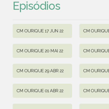
Episódios
CM OURIQUE 17 JUN 22
CM OURIQUE
CM OURIQUE 20 MAI 22
CM OURIQUE 
CM OURIQUE 29 ABR 22
CM OURIQUE 
CM OURIQUE 01 ABR 22
CM OURIQUE