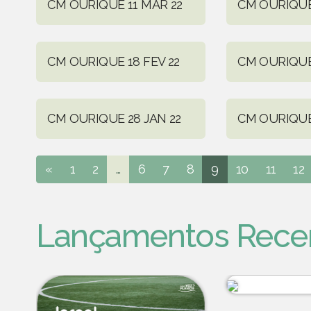
CM OURIQUE 11 MAR 22
CM OURIQUE
CM OURIQUE 18 FEV 22
CM OURIQUE 
CM OURIQUE 28 JAN 22
CM OURIQUE 
«
1
2
...
6
7
8
9
10
11
12
Lançamentos Rece