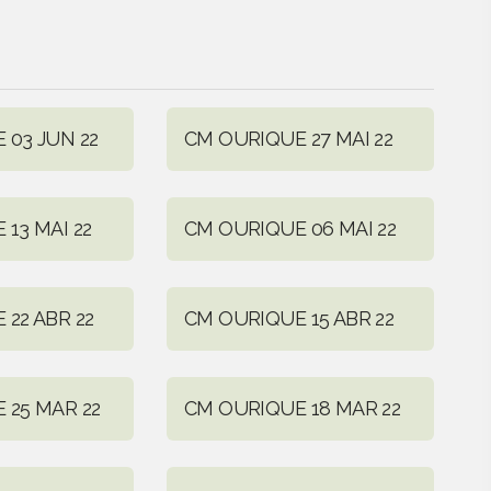
 03 JUN 22
CM OURIQUE 27 MAI 22
13 MAI 22
CM OURIQUE 06 MAI 22
22 ABR 22
CM OURIQUE 15 ABR 22
 25 MAR 22
CM OURIQUE 18 MAR 22