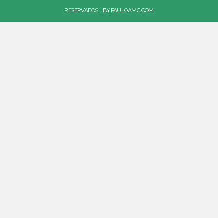
RESERVADOS. | BY
PAULOAMC.COM