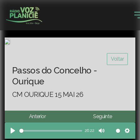
Voltar
Passos do Concelho -
Ourique
CM OURIQUE 15 MAI 26
Anterior
Seguinte
26:22
Play
Mute
Sett