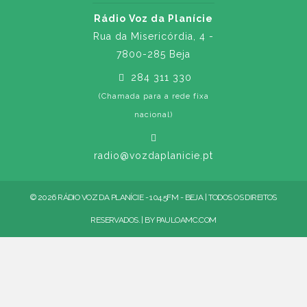
Rádio Voz da Planície
Rua da Misericórdia, 4 -
7800-285 Beja
284 311 330
(Chamada para a rede fixa
nacional)
radio@vozdaplanicie.pt
© 2026 RÁDIO VOZ DA PLANÍCIE - 104.5FM - BEJA | TODOS OS DIREITOS
RESERVADOS. | BY
PAULOAMC.COM