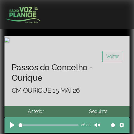
Voltar
Passos do Concelho -
Ourique
CM OURIQUE 15 MAI 26
Anterior
Seguinte
26:22
Play
Mute
Sett