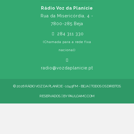
Rádio Voz da Planície
Rua da Misericórdia, 4 -
7800-285 Beja
284 311 330
(Chamada para a rede fixa
nacional)
radio@vozdaplanicie.pt
© 2026 RÁDIO VOZ DA PLANÍCIE - 104.5FM - BEJA | TODOS OS DIREITOS
RESERVADOS. | BY
PAULOAMC.COM