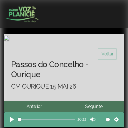
Voltar
Passos do Concelho -
Ourique
CM OURIQUE 15 MAI 26
Anterior
Seguinte
26:22
Play
Mute
Sett