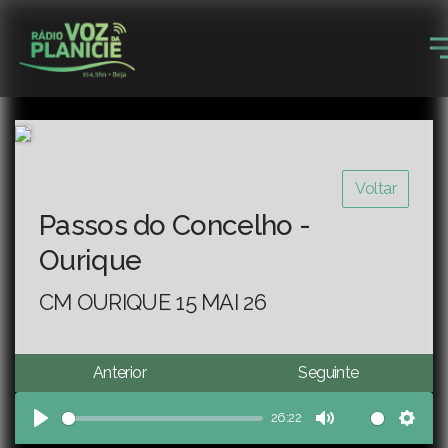
Voltar
Passos do Concelho -
Ourique
CM OURIQUE 15 MAI 26
Anterior
Seguinte
26:22
Play
Mute
Sett