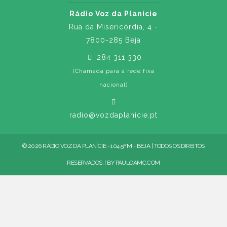
Rádio Voz da Planície
Rua da Misericórdia, 4 -
7800-285 Beja
284 311 330
(Chamada para a rede fixa
nacional)
radio@vozdaplanicie.pt
© 2026 RÁDIO VOZ DA PLANÍCIE - 104.5FM - BEJA | TODOS OS DIREITOS
RESERVADOS. | BY
PAULOAMC.COM