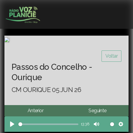
Voltar
Passos do Concelho -
Ourique
CM OURIQUE 05 JUN 26
Anterior
Seguinte
13:38
Play
Mute
Sett