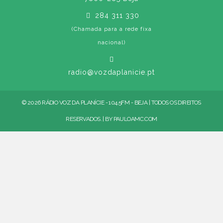
284 311 330
(Chamada para a rede fixa
nacional)
radio@vozdaplanicie.pt
© 2026 RÁDIO VOZ DA PLANÍCIE - 104.5FM - BEJA | TODOS OS DIREITOS
RESERVADOS. | BY
PAULOAMC.COM