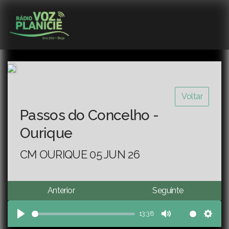
Voltar
Passos do Concelho -
Ourique
CM OURIQUE 05 JUN 26
Anterior
Seguinte
13:38
Play
Mute
Sett