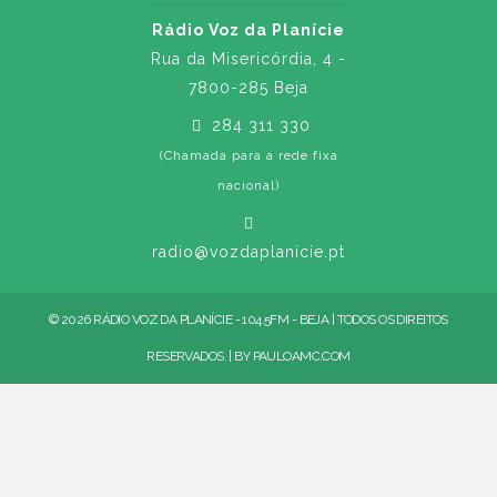
Rádio Voz da Planície
Rua da Misericórdia, 4 -
7800-285 Beja
284 311 330
(Chamada para a rede fixa
nacional)
radio@vozdaplanicie.pt
© 2026 RÁDIO VOZ DA PLANÍCIE - 104.5FM - BEJA | TODOS OS DIREITOS
RESERVADOS. | BY
PAULOAMC.COM