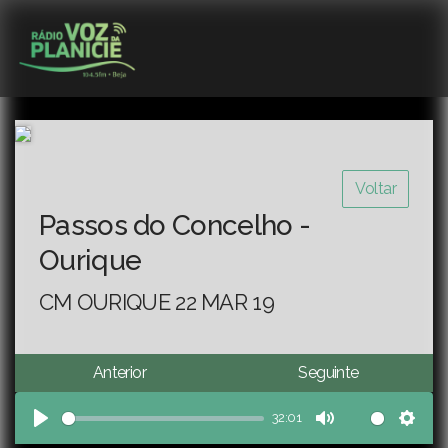
Voltar
Passos do Concelho -
Ourique
CM OURIQUE 22 MAR 19
Anterior
Seguinte
32:01
Play
Mute
Sett