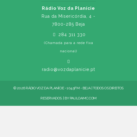
Rádio Voz da Planície
Rua da Misericórdia, 4 -
7800-285 Beja
284 311 330
(Chamada para a rede fixa
nacional)
radio@vozdaplanicie.pt
© 2026 RÁDIO VOZ DA PLANÍCIE - 104.5FM - BEJA | TODOS OS DIREITOS
RESERVADOS. | BY
PAULOAMC.COM