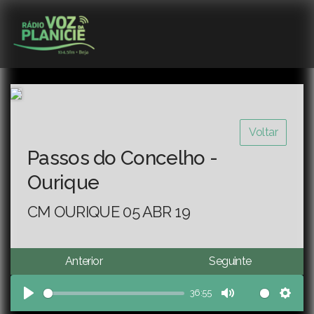
Voltar
Passos do Concelho -
Ourique
CM OURIQUE 05 ABR 19
Anterior
Seguinte
36:55
Play
Mute
Sett