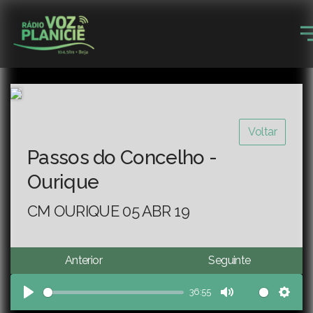
Voltar
Passos do Concelho -
Ourique
CM OURIQUE 05 ABR 19
Anterior
Seguinte
36:55
Play
Mute
Sett