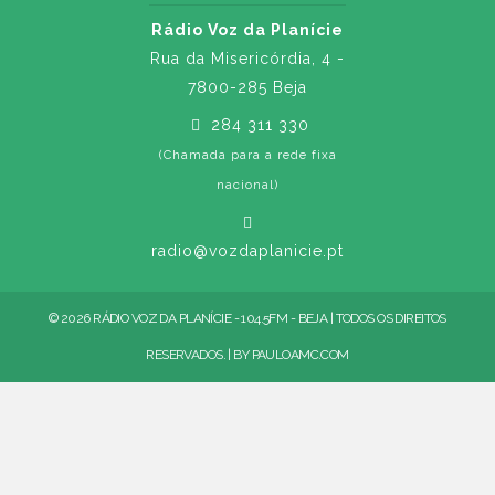
Rádio Voz da Planície
Rua da Misericórdia, 4 -
7800-285 Beja
284 311 330
(Chamada para a rede fixa
nacional)
radio@vozdaplanicie.pt
© 2026 RÁDIO VOZ DA PLANÍCIE - 104.5FM - BEJA | TODOS OS DIREITOS
RESERVADOS. | BY
PAULOAMC.COM