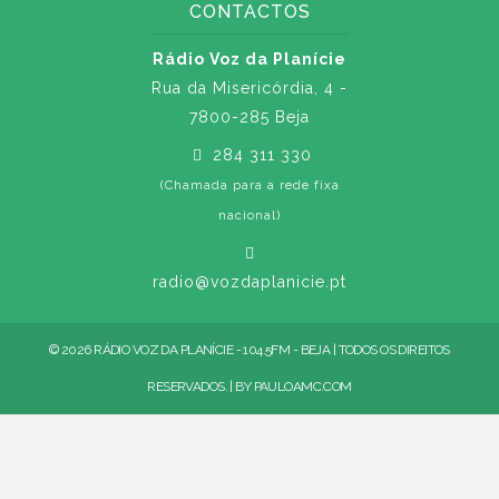
CONTACTOS
Rádio Voz da Planície
Rua da Misericórdia, 4 -
7800-285 Beja
284 311 330
(Chamada para a rede fixa
nacional)
radio@vozdaplanicie.pt
© 2026 RÁDIO VOZ DA PLANÍCIE - 104.5FM - BEJA | TODOS OS DIREITOS
RESERVADOS. | BY
PAULOAMC.COM