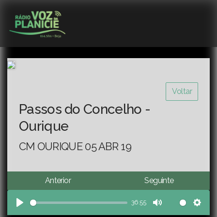
Voltar
Passos do Concelho -
Ourique
CM OURIQUE 05 ABR 19
Anterior
Seguinte
36:55
Play
Mute
Sett