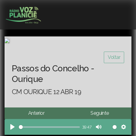
Voltar
Passos do Concelho -
Ourique
CM OURIQUE 12 ABR 19
Anterior
Seguinte
39:47
Play
Mute
Sett