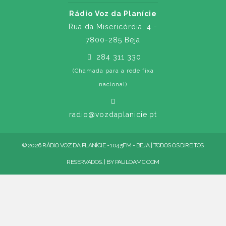
Rádio Voz da Planície
Rua da Misericórdia, 4 -
7800-285 Beja
284 311 330
(Chamada para a rede fixa
nacional)
radio@vozdaplanicie.pt
© 2026 RÁDIO VOZ DA PLANÍCIE - 104.5FM - BEJA | TODOS OS DIREITOS
RESERVADOS. | BY
PAULOAMC.COM