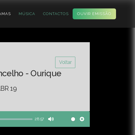
AMAS
MÚSICA
CONTACTOS
OUVIR EMISSÃO
Voltar
ncelho - Ourique
BR 19
28:57
Mute
Settings