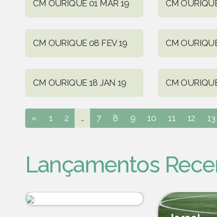
CM OURIQUE 01 MAR 19
CM OURIQUE 
CM OURIQUE 08 FEV 19
CM OURIQUE 
CM OURIQUE 18 JAN 19
CM OURIQUE 
«
1
2
...
7
8
9
10
11
12
13
Lançamentos Rece