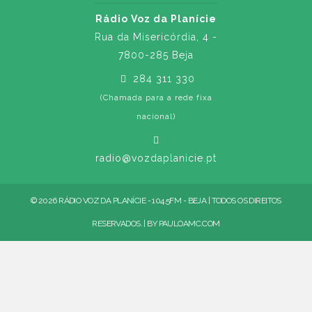
Rádio Voz da Planície
Rua da Misericórdia, 4 -
7800-285 Beja
284 311 330
(Chamada para a rede fixa
nacional)
radio@vozdaplanicie.pt
© 2026 RÁDIO VOZ DA PLANÍCIE - 104.5FM - BEJA | TODOS OS DIREITOS
RESERVADOS. | BY
PAULOAMC.COM