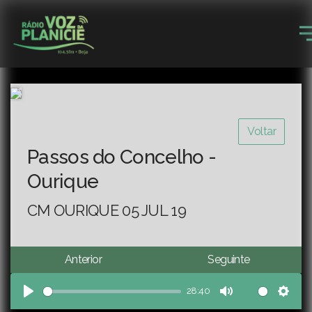
Voltar
Passos do Concelho -
Ourique
CM OURIQUE 05 JUL 19
Anterior
Seguinte
28:40
Play
Mute
Sett